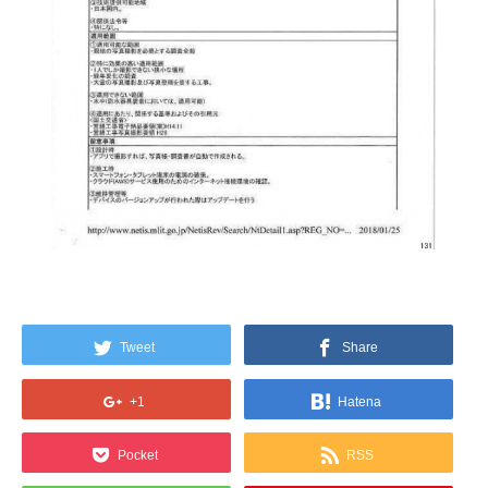
Tweet
Share
+1
Hatena
Pocket
RSS