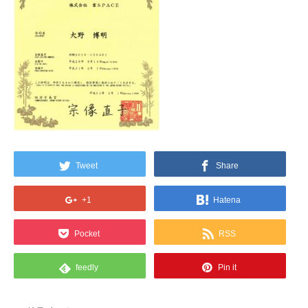
Tweet
Share
+1
Hatena
Pocket
RSS
feedly
Pin it