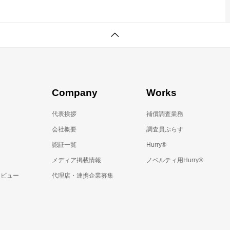
Company
Works
代表挨拶
補償調査業務
会社概要
調査員ぷらす
認証一覧
Hurry®
メディア掲載情報
ノベルティ用Hurry®
レビュー
代理店・連携企業募集