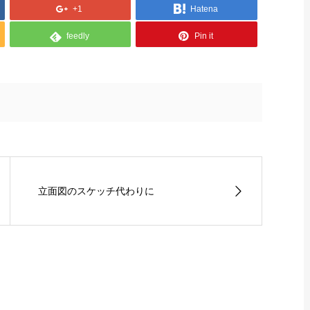
+1
Hatena
feedly
Pin it
立面図のスケッチ代わりに